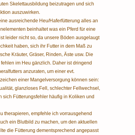
uten Skelettausbildung beizutragen und sich
aktion auszuwirken.
eine ausreichende Heu/Haferfütterung alles an
nelementen beinhaltet was ein Pferd für eine
st leider nicht so, da unsere Böden ausgelaugt
ichkeit haben, sich ihr Futter in dem Maß zu
rische Kräuter, Gräser, Rinden, Äste usw. Die
 fehlen im Heu gänzlich. Daher ist dringend
ralfutters anzuraten, um einer evt.
zeichen einer Mangelversorgung können sein:
lität, glanzloses Fell, schlechter Fellwechsel,
sich Fütterungsfehler häufig in Koliken und
 zu therapieren, empfehle ich vorrausgehend
auch ein Blutbild zu machen, um den aktuellen
llte die Fütterung dementsprechend angepasst