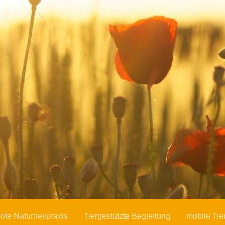
n
tiglmaier
te Naturheilpraxis
Tiergestützte Begleitung
mobile Tie