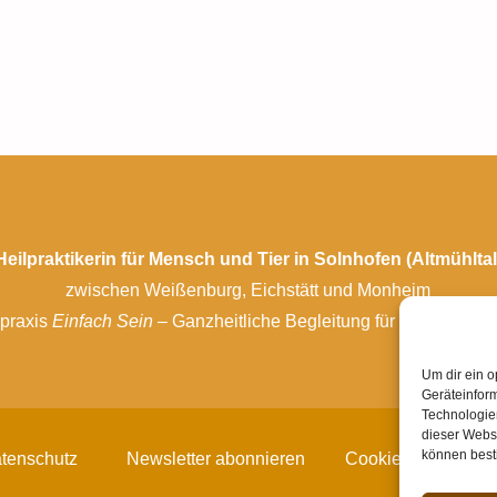
Heilpraktikerin für Mensch und Tier in Solnhofen (Altmühltal
zwischen Weißenburg, Eichstätt und Monheim
lpraxis
Einfach Sein
– Ganzheitliche Begleitung für Körper, Gei
Um dir ein o
Geräteinfor
Technologien
dieser Websi
können best
tenschutz
Newsletter abonnieren
Cookie-Richtlinie 