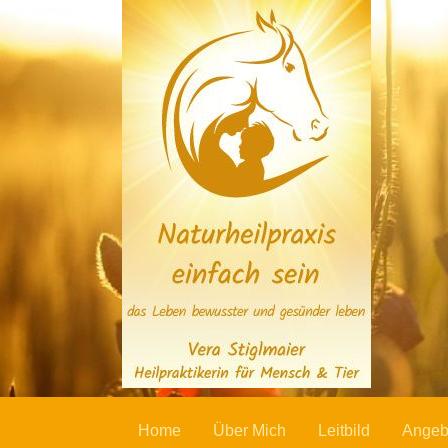
Zum
Inhalt
springen
Bewusstsein, Gesundheit, Leben - einfach sei
Naturheilpraxis Vera S
Home
Über Mich
Leitbild
Angebo