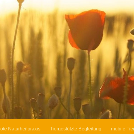
n
tiglmaier
te Naturheilpraxis
Tiergestützte Begleitung
mobile Tie