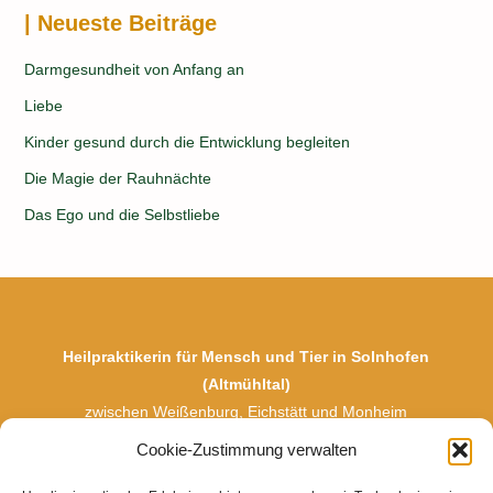
| Neueste Beiträge
Darmgesundheit von Anfang an
Liebe
Kinder gesund durch die Entwicklung begleiten
Die Magie der Rauhnächte
Das Ego und die Selbstliebe
Heilpraktikerin für Mensch und Tier in Solnhofen
(Altmühltal)
zwischen Weißenburg, Eichstätt und Monheim
Naturheilpraxis
Einfach Sein
– Ganzheitliche Begleitung für
Cookie-Zustimmung verwalten
Körper, Geist & Seele